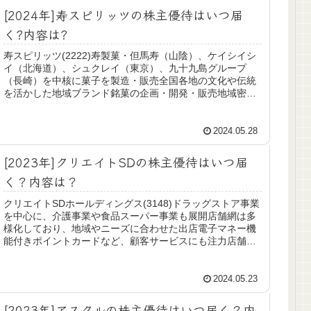
[2024年]寿スピリッツの株主優待はいつ届
く?内容は?
寿スピリッツ(2222)寿製菓・但馬寿（山陰）、ケイシイシ
イ（北海道）、シュクレイ（東京）、九十九島グループ
（長崎）を中核に菓子を製造・販売全国各地の文化や伝統
を活かした地域ブランド銘菓の企画・開発・販売地域密着
型の事業展開新業態の店舗開発...
2024.05.28
[2023年]クリエイトSDの株主優待はいつ届
く？内容は？
クリエイトSDホールディングス(3148)ドラッグストア事業
を中心に、介護事業や食品スーパー事業も展開店舗網は多
様化しており、地域やニーズに合わせた出店電子マネー機
能付きポイントカードなど、顧客サービスにも注力店舗は
多くはないけど、そこそこ...
2024.05.23
[2023年]アスクルの株主優待はいつ届く？内