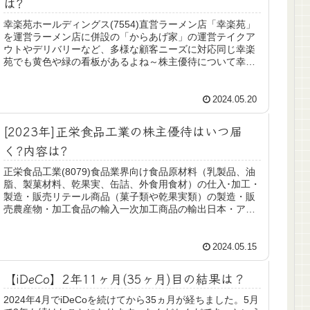
は?
幸楽苑ホールディングス(7554)直営ラーメン店「幸楽苑」
を運営ラーメン店に併設の「からあげ家」の運営テイクア
ウトやデリバリーなど、多様な顧客ニーズに対応同じ幸楽
苑でも黄色や緑の看板があるよね～株主優待について幸楽
苑からは食事券や楽天ポイン...
2024.05.20
[2023年]正栄食品工業の株主優待はいつ届
く?内容は?
正栄食品工業(8079)食品業界向け食品原材料（乳製品、油
脂、製菓材料、乾果実、缶詰、外食用食材）の仕入･加工・
製造・販売リテール商品（菓子類や乾果実類）の製造・販
売農産物・加工食品の輸入一次加工商品の輸出日本・アメ
リカ・中国の系列各社での...
2024.05.15
【iDeCo】2年11ヶ月(35ヶ月)目の結果は？
2024年4月でiDeCoを続けてから35ヵ月が経ちました。5月