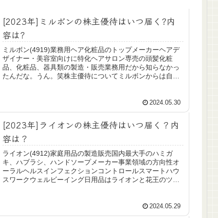
[2023年]ミルボンの株主優待はいつ届く?内
容は?
ミルボン(4919)業務用ヘア化粧品のトップメーカーヘアデ
ザイナー・美容室向けに特化ヘアサロン専売の頭髪化粧
品、化粧品、器具類の製造・販売業務用だから知らなかっ
たんだな。うん。笑株主優待についてミルボンからは自社
商品がもらえます。公式HPは...
2024.05.30
[2023年]ライオンの株主優待はいつ届く？内
容は？
ライオン(4912)家庭用品の製造販売国内最大手のハミガ
キ、ハブラシ、ハンドソープメーカー事業領域の方向性オ
ーラルヘルスインフェクションコントロールスマートハウ
スワークウェルビーイング日用品はライオンと花王のツー
トップなイメージ！株主優待に...
2024.05.29