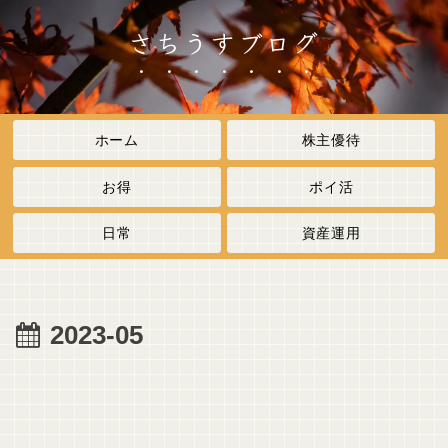
さちうすブログ
ホーム
株主優待
お得
ポイ活
日常
資産運用
2023-05