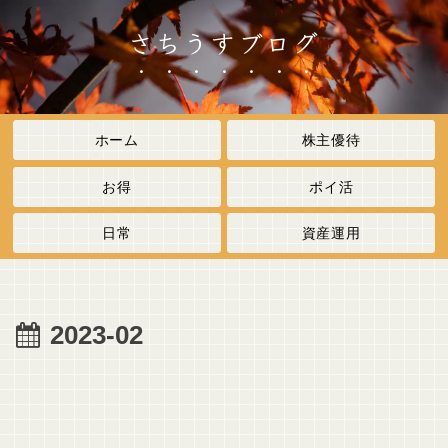
さちうすブログ
ホーム
株主優待
お得
ポイ活
日常
資産運用
2023-02