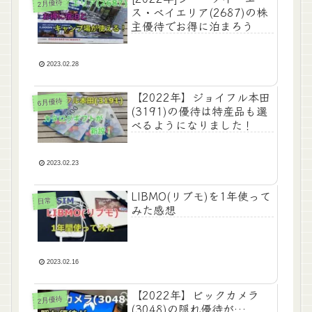
2月優待
ス・ベイエリア(2687)の株
主優待でお得に泊まろう
2023.02.28
【2022年】ジョイフル本田
6月優待
(3191)の優待は特産品も選
べるようになりました！
2023.02.23
LIBMO(リブモ)を1年使って
日常
みた感想
2023.02.16
【2022年】ビックカメラ
2月優待
(3048)の隠れ優待が…