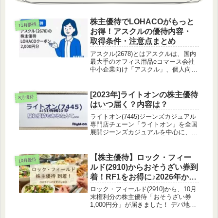
株主優待でLOHACOがもっと
11月優待
お得！アスクルの優待内容・
取得条件・注意点まとめ
アスクル(2678)とはアスクルは、国内
最大手のオフィス用品eコマース会社
中小企業向け「アスクル」、個人向け
「ロハコ」、大企業向け「ソロエルア
リーナ」など多様なサービスを展開
「アスクル」は翌日配送が強みで、一
[2023年]ライトオンの株主優待
8月優待
方「ロハコ」はLINEヤフーと共...
はいつ届く？内容は？
ライトオン(7445)ジーンズカジュアル
専門店チェーン「ライトオン」を全国
展開ジーンズカジュアルを中心に、幅
広い世代に向けた商品を展開リアル店
舗とECサイトを連携したオムニチャ
ネル戦略を推進新規事業やブランド開
【株主優待】ロック・フィー
10月優待
発にも積極的に取り組む最後に行...
ルド(2910)からおそうざい券到
着！RF1をお得に♪2026年から
の制度変更も解説
ロック・フィールド(2910)から、10月
末権利分の株主優待「おそうざい券
1,000円分」が届きました！ デパ地下
のRF1などで使える優待の魅力やいつ