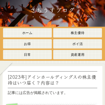
さちうすブログ
ホーム
株主優待
お得
ポイ活
日常
資産運用
[2023年]アインホールディングスの株主優
待はいつ届く？内容は？
記事には広告が掲載されています。