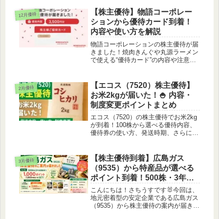
届くかの報告に加え、2026年4月から
適用される「1年以上の継続保有条
【株主優待】物語コーポレー
12月優待
件」など重要な変更点について分かり
ションから優待カード到着！
やすくブログで紹介します！
内容や使い方を解説
物語コーポレーションの株主優待が届
きました！焼肉きんぐや丸源ラーメン
で使える“優待カード”の内容や注意点
を詳しく紹介します。
【エコス（7520）株主優待】
2月優待
お米2kgが届いた！🍚 内容・
制度変更ポイントまとめ
エコス（7520）の株主優待でお米2kg
が到着！100株から選べる優待内容、
優待券の使い方、発送時期、さらに
2026年からの制度変更ポイントまでわ
かりやすく解説します。
【株主優待到着】広島ガス
3月優待
（9535）から特産品が選べる
ポイント到着！500株・3年未
満保有の優待内容✨
こんにちは！さちうすです🐰今回は、
地元密着型の安定企業である広島ガス
（9535）から株主優待の案内が届きま
したのでレポートします！😆🙌我が家