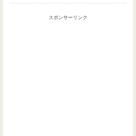
は今回、「500株を3年未満保有」とい
う条件で優待権利をゲットしました！
💰✨広島ガスならではの「広島...
スポンサーリンク