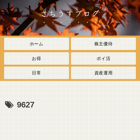
さちうすブログ
ホーム
株主優待
お得
ポイ活
日常
資産運用
9627