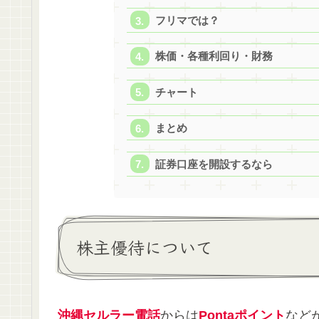
フリマでは？
株価・各種利回り・財務
チャート
まとめ
証券口座を開設するなら
株主優待について
沖縄セルラー電話
からは
Pontaポイント
など