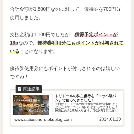
合計金額が1,800円なのに対して、優待券を700円分
使用しました。
支払金額は1,100円でしたが、
獲得予定ポイントが
18p
なので、
優待券利用分にもポイントが付与されて
いる
ことになります。
優待券使用分にもポイントが付与されるのは嬉しい
ですね！
トリドールの株主優待を『コッペ製パ
ン』で使ってきました！
今回はトリドールの株主優待の期限が切れそう
だったので、コッペ製パンに行ってきました！
綾瀬にのみ1店舗あります。(2024年1月現在)な
ので、ちょっと気軽には行けないですね。笑株
主優待の内容軽くトリドールの株主優待を振り
2024.01.29
www.satiusuno-otokublog.com
返りたいと思います。1...