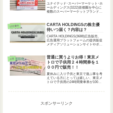
ユナイテッド･スーパーマーケット･ホ
ールディングス(3222)首都圏を中心に
複数のスーパーマーケットブランドを
展開イオンの子会社首都圏では最大規
模2024年には｢いなげや｣と経営統合
したよ！株主優待についてU.S.M.Hか
CARTA HOLDINGSの株主優
12月優待
らは優待券や食品を...
待いつ届く？内容は？
CARTA HOLDINGS(3688)広告販売、
広告運用プラットフォームの提供販促
メディアソリューションサイトやポイ
ント活用したコンテンツメディア等を
企画・運営ポイントサイト「ECナ
ビ」、ポイント交換サイト「Pex」を
普通に買うよりお得！東京メ
お得
取り扱ってるのはここ...
トロで子供用２４時間券を１
００円で販売！！
夏休みに入り子供と東京で遊ぶ事を考
えている方にとっては嬉しい、東京メ
トロで子供用の24時間乗車券が100円
で販売されることになりました。普通
に買うと300円なので買える場所や期
間などは限られてしまいますが、都内
を電車で移動する方にとってはお...
スポンサーリンク