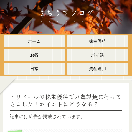
さちうすブログ
ホーム
株主優待
お得
ポイ活
日常
資産運用
トリドールの株主優待で丸亀製麺に行って
きました！ポイントはどうなる？
記事には広告が掲載されています。