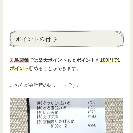
ポイントの付与
丸亀製麺
では
楽天ポイント
も
ｄポイント
も
100円で1
ポイント
貯めることができます。
こちらが会計時のレシートです。