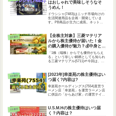
はおしゃれで美味しそうなそ
うめん！
ドウシシャ(7483)はニッチ市場向けの
生活関連用品を企画・開発していま
す。PB商品が主力に成長。ネット通
販も展開しています。株主優待の内容
ドウシシャの株主優待は自社オリジナ
ル商品となっています。保有株数によ
【全株主対象】三菱マテリア
3月優待
り金額が変わります。100株以上...
ルから株主優待が届いた！金
の購入優待が魅力？💰中身と変
更点を解説
「1株（端株）からでも優待がもらえ
る」という珍しい銘柄としても知られ
る三菱マテリアル(5711)🌱今回は、実
際に届いた優待の内容や、以前と比べ
て変更になった点（観光坑道の無料券
など）について、分かりやすく紹介し
[2023年]幸楽苑の株主優待はい
3月優待
ていきます。1. 三菱マテリア...
つ届く?内容は?
幸楽苑ホールディングス(7554)直営ラ
ーメン店「幸楽苑」を運営ラーメン店
に併設の「からあげ家」の運営テイク
アウトやデリバリーなど、多様な顧客
ニーズに対応同じ幸楽苑でも黄色や緑
の看板があるよね～株主優待について
U.S.M.Hの株主優待はいつ届
2月優待
幸楽苑からは食事券や楽天ポイン...
く？内容は？