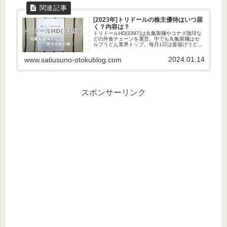
[2023年]トリドールの株主優待はいつ届
く？内容は？
トリドールHD(3397)は丸亀製麺やコナズ珈琲な
どの外食チェーンを運営。中でも丸亀製麺はセ
ルフうどん業界トップ。毎月1日は釜揚げうどん
が半額になります。コナズ珈琲に行ってみたい
けど近くにない…株主優待の内容トリドールHD
2024.01.14
www.satiusuno-otokublog.com
の株主優待は食事割...
スポンサーリンク