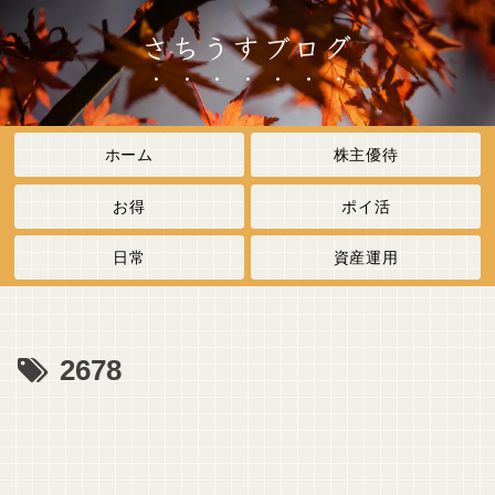
さちうすブログ
ホーム
株主優待
お得
ポイ活
日常
資産運用
2678