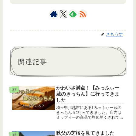
さちうす
関連記事
かわいさ満点！【みっふぃー
日常
蔵のきっちん】に行ってきま
した
埼玉県川越市にある｢みっふぃー蔵の
きっちん｣に行ってきました。店内は
ミッフィーの商品で埋め尽くされてお
り、見てるだけでも楽しめる場所でし
た！どんなところ？みっふぃー蔵のき
っちんはベーカリーとグッズが売って
秩父の芝桜を見てきました
日常