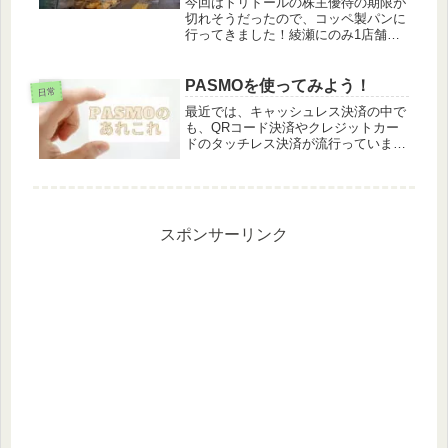
今回はトリドールの株主優待の期限が
切れそうだったので、コッペ製パンに
行ってきました！綾瀬にのみ1店舗あ
ります。(2024年1月現在)なので、ち
ょっと気軽には行けないですね。笑株
主優待の内容軽くトリドールの株主優
PASMOを使ってみよう！
日常
待を振り返りたいと思います。1...
最近では、キャッシュレス決済の中で
も、QRコード決済やクレジットカー
ドのタッチレス決済が流行っています
が、元祖タッチレス決済の交通系ICカ
ードであるPASMOの種類や機能を伝
えていこうと思います。PASMOと
は？PASMOは株式会社PASM...
スポンサーリンク