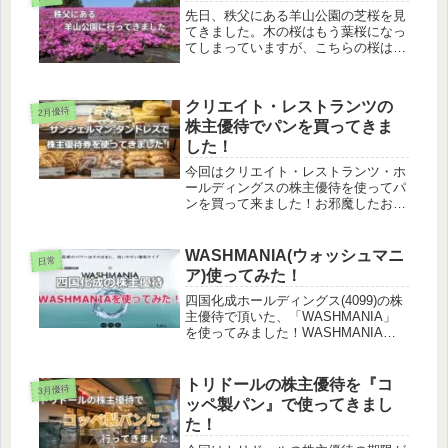
いるストアが併設されていました。入
先日、秩父にある羊山公園の芝桜を見
り...
てきました。木の桜はもう葉桜になっ
てしまっていますが、こちらの桜はと
ても綺麗に咲いていました。芝桜の様
子「芝桜の丘」に入るためのゲートを
くぐると一面に芝桜が広がっていまし
クリエイト・レストランツの
た。平日の早い時間にいったためか、
2月優待
株主優待でパンを買ってきま
人...
した！
今回はクリエイト・レストランツ・ホ
ールディングスの株主優待を使ってパ
ンを買って来ました！お邪魔したお店
は有楽町にある｢Saint-Germain
TENDRESSE｣です。株主優待の振り
返り軽くクリレスの株主優待を振り返
WASHMANIA(ウォッシュマニ
日常
りたいと思います。1...
ア)使ってみた！
四国化成ホールディングス(4099)の株
主優待で頂いた、「WASHMANIA」
を使ってみました！WASHMANIAっ
てなに？そもそもWASHMANIAって
なんだ？と思いますよね？その正体は
洗濯槽クリーナーです。塩素系洗浄剤
トリドールの株主優待を『コ
3月優待
で縦型、ドラム式洗...
ッペ製パン』で使ってきまし
た！