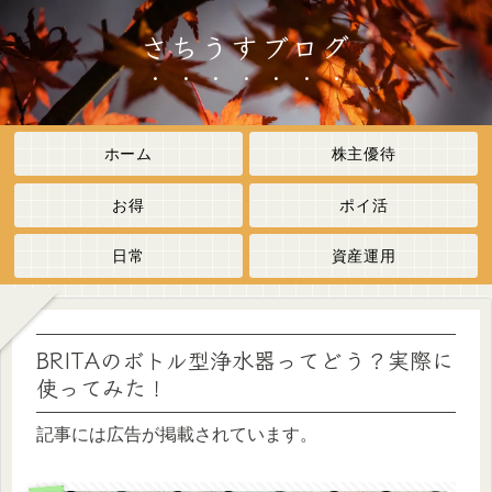
さちうすブログ
ホーム
株主優待
お得
ポイ活
日常
資産運用
BRITAのボトル型浄水器ってどう？実際に
使ってみた！
記事には広告が掲載されています。