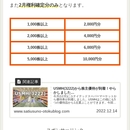
また
2月権利確定分のみ
となります。
1,000株以上
2,000円分
2,000株以上
4,000円分
3,000株以上
6,000円分
5,000株以上
10,000円分
USMH(3222)から株主優待が到着！やら
かしました…
今月(12月)にユナイテッドスーパーマーケットか
ら優待券が到着しました。USMHはこの他にも5
つの優待品から1点選ぶことができます。今回は
申込期限をすっかり忘れてしまっていたため優
待品を選ぶことができませんでした…そんな
2022.12.14
www.satiusuno-otokublog.com
USMHの株主優待品...