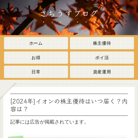
さちうすブログ
ホーム
株主優待
お得
ポイ活
日常
資産運用
[2024年]イオンの株主優待はいつ届く？内
容は？
記事には広告が掲載されています。