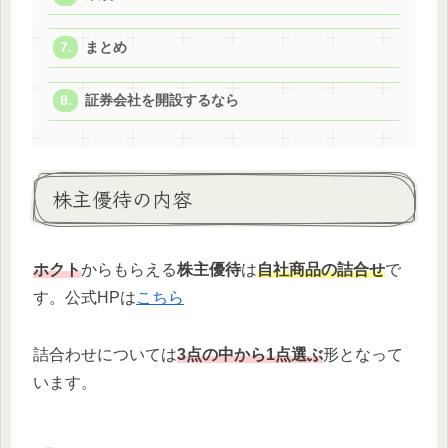
まとめ
証券会社を開設するなら
株主優待の内容
ホクト
からもらえる
株主優待
は
自社商品の詰合せ
で
す。公式HPは
こちら
詰合わせについては
3点の中から1点選ぶ
形となって
います。