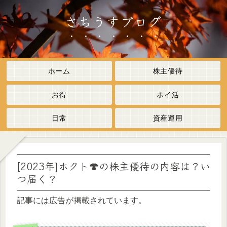
さちうすブログ
ホーム
株主優待
お得
ポイ活
日常
資産運用
[2023年]ホクト🍄の株主優待の内容は？い
つ届く？
記事には広告が掲載されています。