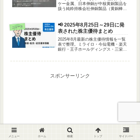
ケー金属、日本伸銅が中核黄銅製品を
扱う純粋持株会社伸銅製品（黄銅棒、
黄銅線、黄銅管）、精密部品、配管・
鍍金製品の製造販売を行うなんか難し
いけど、国内伸銅製品業界の最大手企
📢 2025年8月25日～29日に発
ニュース
業なんだって～株主優待につい...
表された株主優待まとめ
2025年8月最新の株主優待情報を一覧
表で整理。ミライロ・今仙電機・楽天
銀行・王子ホールディングス・三栄コ
ーポレーションなどの新設や拡充、記
念優待をわかりやすく紹介。権利確定
日や内容をまとめてチェックできま
す。
スポンサーリンク
メニュー
ホーム
検索
トップ
サイドバー