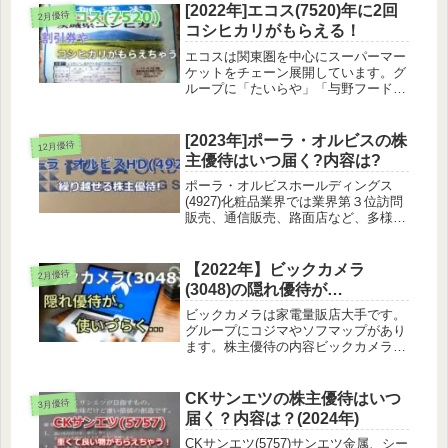
[2022年]エコス(7520)年に2回
2月優待
コシヒカリがもらえる！
エコスは関東圏を中心にスーパーマー
ケットをチェーン展開しています。グ
ループに「たいらや」「与野フードセ
ンター」「マスダ」などがあります。
株主優待の内容エコスの株主優待は買
物割引券かお米から選択することにな
[2023年]ポーラ・オルビスの株
12月優待
ります。買物割引券エコスのグループ
主優待はいつ届く?内容は?
店...
ポーラ・オルビスホールディングス
(4927)化粧品業界では業界第３位訪問
販売、通信販売、路面店など、多様な
販売チャネルを持つポーラとオルビス
の2大ブランドを中心に、幅広い価格
帯の化粧品を取り扱う訪問販売もやっ
【2022年】ビックカメラ
2月優待
てたんだー株主優待についてポーラ...
(3048)の隠れ優待が…
ビックカメラは家電量販店大手です。
グループにコジマやソフマップがあり
ます。株主優待の内容ビックカメラの
株主優待はお買物優待券となります。
1枚1,000円分の買物券が権利確定月と
保有株数、保有年数によってもらえま
CKサンエツの株主優待はいつ
3月優待
す。1,000株以上保有では変...
届く？内容は？(2024年)
CKサンエツ(5757)サンエツ金属、シー