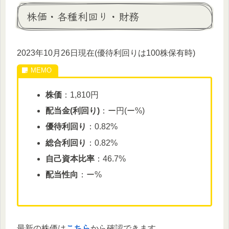
株価・各種利回り・財務
2023年10月26日現在(優待利回りは100株保有時)
株価
：1,810円
配当金(利回り)
：ー円(ー%)
優待利回り
：0.82%
総合利回り
：0.82%
自己資本比率
：46.7%
配当性向
：ー%
最新の株価は
こちら
から確認できます。