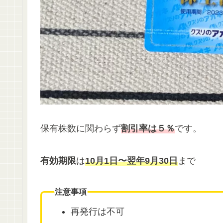
保有株数に関わらず
割引率は５％
です。
有効期限
は
10月1日〜翌年9月30日
まで
注意事項
再発行は不可