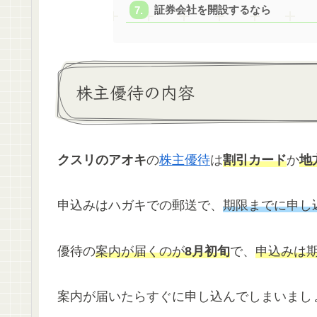
証券会社を開設するなら
株主優待の内容
クスリのアオキ
の
株主優待
は
割引カード
か
地
申込みはハガキでの郵送で、
期限までに申し
優待の
案内が届くのが
8月初旬
で、
申込みは
案内が届いたらすぐに申し込んでしまいまし