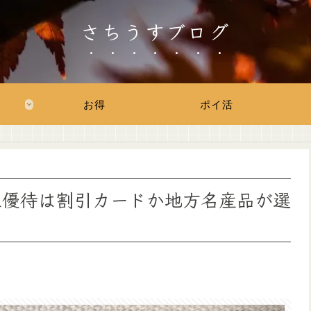
さちうすブログ
お得
ポイ活
株主優待は割引カードか地方名産品が選