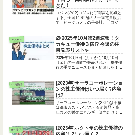
説します！
きた！
コジマ(7513)コジマは宇都宮を拠点と
する、全国140店舗の大手家電量販店
で、ビックカメラの子会社。「コジマ
×ビックカメラ」ブランドで展開し、
商品仕入・物流・店舗運営などでビッ
クカメラと連携。地域密着型の店舗運
🎁 2025年10月第2週速報！タ
ニュース
営を行い、自治体と地方創生に...
カキュー優待３倍!? 今週の注
目発表リスト✨
2025年10月6日（月）から10月10日
（金）の一週間で発表された、株主優
待の重要ニュースをまとめました！🔁
優待内容の「変更・拡充」まとめ1. タ
カキュー (8166)：優待券が大幅に増
額！（10/08 発表）優待種別: 自社運
[2023年]サーラコーポレーショ
11月優待
営店舗で...
ンの株主優待はいつ届く?内容
は?
サーラコーポレーション(2734)は中核
は都市ガス・LPガス・石油製品・高
圧ガスの販売エネルギー販売だけでな
く、住宅、インフラ整備、不動産など
幅広い事業を展開拠点は愛知県豊橋
市！あまり馴染みがない…株主優待の
[2023年]ホクト🍄の株主優待の
3月優待
内容サーラコーポレーションからは...
内容は？いつ届く？