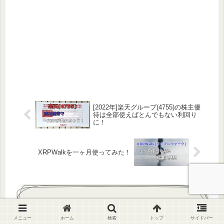
[2022年]楽天グループ(4755)の株主優
待は全部使えばとんでもない利回り
に！
XRPWalkを一ヶ月使ってみた！
コメント
メニュー
ホーム
検索
トップ
サイドバー