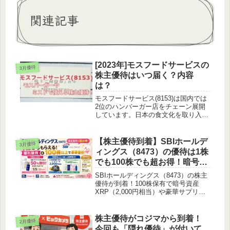
関連記事
[2023年]モスフードサービスの
3月優待
株主優待はいつ届く？内容
は？
モスフードサービス(8153)は国内では
2位のハンバーガー店をチェーン展開
しています。日本の食文化を取り入れ
た商品やご当地創作バーガーなどの商
品開発に特色。朝食市場開拓、宅配サ
ービス導入、提供時間改善、新タイプ
【株主優待到着】SBIホールデ
3月優待
店舗開発、コラボ商品開発を推進...
ィングス（8473）の優待は1株
でも100株でも超お得！暗号資
産XRPや半額クーポンをゲッ
SBIホールディングス（8473）の株主
ト✨
優待が到着！100株保有で暗号資産
XRP（2,000円相当）や豪華サプリセ
ットが選べるほか、なんと1株（単元
未満株）の保有だけでも商品が半額に
なるクーポンがもらえます。それぞれ
株主優待がコジマから到着！
2月優待
の取得条件や注意点をブログで徹底解
今回も「隠れ優待」が付いて