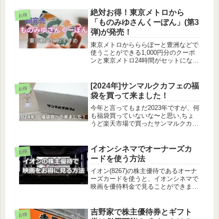
イントが貯まるので、そこら辺も優待
券を使うとどうなったのか見ていただ
絶対お得！東京メトロから
お得
けたらと思います。株主優待の内容軽
「ものみゆさんくーぽん」(第3
くト...
弾)が発売！
東京メトロからららぽーと豊洲などで
使うことができる1,000円分のクーポ
ンと東京メトロ24時間がセットになっ
たものみゆさんくーぽんが800円で販
売されています。コレド室町やららぽ
ーと豊洲など対象施設に行く用事があ
[2024年]サンマルクカフェの福
お得
る方は検討してみてはいかがで...
袋を買って来ました！
今年と言ってもまだ2023年ですが、何
も福袋買っていないな〜と思い,ちょ
うど楽天市場で買ったサンマルクカフ
ェのデジタルギフトがあったので、買
ってきました！サンマルクと言ったら
チョコクロだよね！福袋の種類福袋は
イオンシネマでオーナーズカ
お得
2023年12月26日からサンマ...
ードを使う方法
イオン(8267)の株主優待であるオーナ
ーズカードを使うと、イオンシネマで
映画を優待料金で見ることができま
す。その使い方を画像付きで解説した
いと思います。窓口に行けば係員さん
の指示に従って購入すれば良いだけな
吉野家で株主優待券とギフト
お得
ので、今回は券売機の使い方です！...