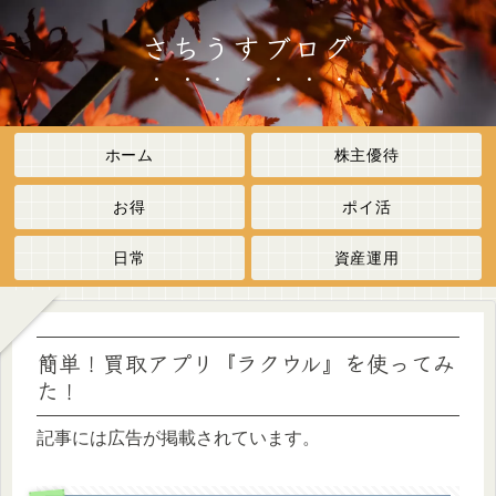
さちうすブログ
ホーム
株主優待
お得
ポイ活
日常
資産運用
簡単！買取アプリ『ラクウル』を使ってみ
た！
記事には広告が掲載されています。