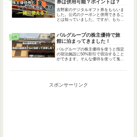
券は併用可能？ポイントは？
吉野家のデジタルギフト券をもらいま
した。公式のクーポンと併用できるこ
とは知っていました。ですが、もらっ
たデジタルギフト券はどうなんだろう
と不安に思いつつ出してみました。で
きた？できなかった？併用することが
パルグループの株主優待で旅
お得
できました！というか、ページを進ん
館に泊まってきました！
で...
パルグループの株主優待を使うと指定
の宿泊施設に50%割引で宿泊すること
ができます。そんな優待を使って鬼怒
川温泉ホテルに泊まってきました！鬼
怒川温泉と検索すると廃墟と予測変換
で出てくるので、不安なところもあり
ましたが、充分に楽しむことができ
ま...
スポンサーリンク