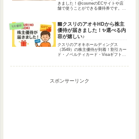
きました！@cosmeのECサイトや店
舗で使うことができる優待券です。女
性用だけではなく男性用のスキンケア
商品もあります。男性だと店舗には少
し入りにくさを感じるかもしれませ
🏪クスリのアオキHDから株主
5月優待
ん…株価は5万円未満と低株価...
優待が届きました！✨選べる内
容が嬉しい♪
クスリのアオキホールディングス
（3549）の株主優待が到着！割引カー
ド・ノベルティカード・Visaギフトカ
ード・地方名産品など、選べる優待内
容を詳しく紹介。利回りや使い方、申
し込み方法も分かりやすく解説しま
す。
スポンサーリンク