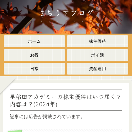
さちうすブログ
ホーム
株主優待
お得
ポイ活
日常
資産運用
早稲田アカデミーの株主優待はいつ届く？
内容は？(2024年)
記事には広告が掲載されています。