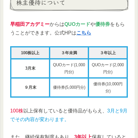
株主優待について
早稲田アカデミー
からは
QUOカード
や
優待券
をもら
うことができます。公式HPは
こちら
100株以上
３年未満
３年以上
QUOカード(1,000
QUOカード(2,000
3月末
円分)
円分)
優待券(10,000円
９月末
優待券(5,000円分)
分)
100株
以上保有していると優待品がもらえ、
3月と9月
でその内容が変わります。
また、継続保有制度もあり、
3年以上
保有していると