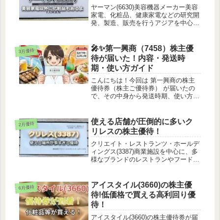
ヤーマン(6630)美容機器メーカー美容
家電、化粧品、健康家電などの研究開
発、製造、販売を行うアジアを中心に
海外でのブランド認知度向上に努める
ヤーマンの商品は高価なイメージがあ
るなぁ株主優待についてヤーマンから
🎤✨第一興商（7458）株主優
3月優待
は優待割引券がもらえます。公式...
待が届いた！内容・発送時
期・使い方ガイド
こんにちは！今回は 第一興商の株主
優待券（株主ご優待券） が届いたの
で、その中身から発送時期、使い方ま
でわかりやすくまとめました😊これか
ら株主優待を使う方、初めて受け取っ
た方にもバッチリ役立つ内容です！📦
使える店舗が圧倒的に多いク
2月優待
株主優待券って何？どこで使える
リレスの株主優待！
の？...
クリエイト・レストランツ・ホールデ
ィングス(3387)商業施設を中心に、多
様なブランドのレストランやフードコ
ートを展開コントラクト事業にも注力
ゴルフ場内のレストラン運営は国内ト
ップクラスの受託件数SAやPAでも展
アイスタイル(3660)の株主優
6月優待
開されているよ！株主優待につ...
待!低価格で買える高利回り優
待！
アイスタイル(3660)の株主優待券が届