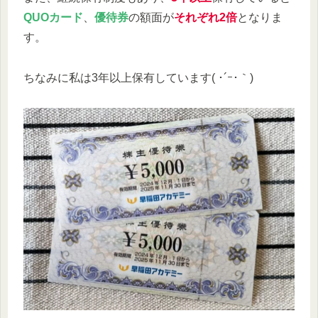
QUOカード
、
優待券
の額面が
それぞれ2倍
となりま
す。
ちなみに私は3年以上保有しています( ･´ｰ･｀)