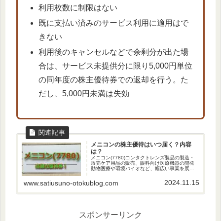
利用枚数に制限はない
既に支払い済みのサービス利用に適用はで
きない
利用後のキャンセルなどで余剰分が出た場
合は、サービス未提供分に限り5,000円単位
の同年度の株主優待券での返却を行う。た
だし、5,000円未満は失効
メニコンの株主優待はいつ届く？内容
は？
メニコン(7780)コンタクトレンズ製品の製造・
販売ケア用品の販売、眼科向け医療機器の開発
動物医療や環境バイオなど、幅広い事業を展開
国内では最大手のコンタクトレンズメーカーだ
よ！株主優待についてメニコンからは優待券や
2024.11.15
www.satiusuno-otokublog.com
サプリがもらえます。公式...
スポンサーリンク