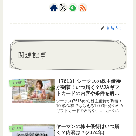
さちうす
関連記事
【7613】シークスの株主優待
12月優待
が到着！いつ届く？VJAギフ
トカードの内容や条件を解説
✨
シークス(7613)から株主優待が到着！
100株保有でもらえる1,000円分のVJA
ギフトカードの内容や、いつ届くのか
到着時期をブログで詳しく解説しま
す。さらに1年以上の継続保有でもら
える貴重な「工場見学」の抽選特典に
ヤーマンの株主優待はいつ届
4月優待
ついてもご紹介。
く？内容は？(2024年)