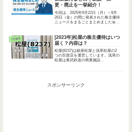
更・廃止を一挙紹介！
今回は、2025年9月22日（月）～9月
26日（金）の間に発表された株主優待
ニュースをまるごとまとめました📊こ
の週は「記念優待の新設」「電子チケ
ット化」「暗号資産プレゼント」
「MBOによる廃止」など、話題が盛
[2023年]松屋の株主優待はいつ
2月優待
りだくさんです！🆕 新設・記念優...
届く？内容は？
松屋(8237)は銀座松屋と浅草松屋の2
つの百貨店を運営しています。浅草の
松屋は東武鉄道の商業施設
「EKIMISE」のテナントとして出
店。その他にも警備や清掃等のビル総
合サービス及び広告業も行っていま
す。松屋ってもっと店舗があると思っ
てた！...
スポンサーリンク