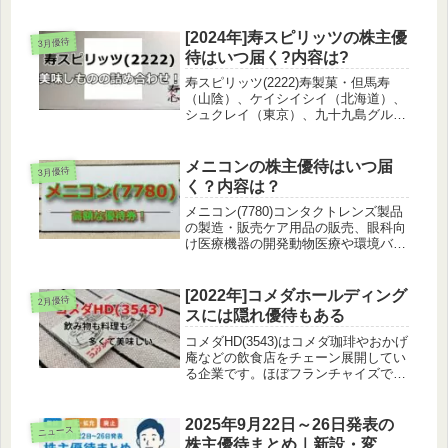
の内容JINSの株主優待は自社直営店
舗やオンラインストアで使える買物優
待券となっています。100株以上保有
[2024年]寿スピリッツの株主優
3月優待
で9,000円＋税とい...
待はいつ届く?内容は?
寿スピリッツ(2222)寿製菓・但馬寿
（山陰）、ケイシイシイ（北海道）、
シュクレイ（東京）、九十九島グルー
プ（長崎）を中核に菓子を製造・販売
全国各地の文化や伝統を活かした地域
ブランド銘菓の企画・開発・販売地域
メニコンの株主優待はいつ届
3月優待
密着型の事業展開新業態の店舗開発...
く？内容は？
メニコン(7780)コンタクトレンズ製品
の製造・販売ケア用品の販売、眼科向
け医療機器の開発動物医療や環境バイ
オなど、幅広い事業を展開国内では最
大手のコンタクトレンズメーカーだ
よ！株主優待についてメニコンからは
[2022年]コメダホールディング
2月優待
優待券やサプリがもらえます。公式...
スには隠れ優待もある
コメダHD(3543)はコメダ珈琲やおかげ
庵などの飲食店をチェーン展開してい
る企業です。ほぼフランチャイズで、
メニューではシロノワールが有名で
す。株主優待の内容コメダHDの株主
優待はグループ店舗で使える電子マネ
2025年9月22日～26日発表の
ニュース
ー(KOMECA)です。KOM...
株主優待まとめ｜新設・変