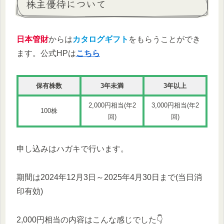
株主優待について
日本管財
からは
カタログギフト
をもらうことができ
ます。公式HPは
こちら
保有株数
3年未満
3年以上
2,000円相当(年2
3,000円相当(年2
100株
回)
回)
申し込みはハガキで行います。
期間は2024年12月3日～2025年4月30日まで(当日消
印有効)
2,000円相当の内容はこんな感じでした👇