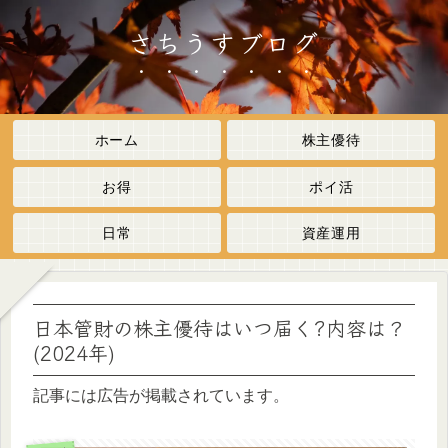
さちうすブログ
ホーム
株主優待
お得
ポイ活
日常
資産運用
日本管財の株主優待はいつ届く?内容は？
(2024年)
記事には広告が掲載されています。