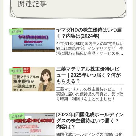
関連記事
ヤマダHDの株主優待はいつ届
3月優待
く？内容は(2024年)
ヤマダHD(9831)国内最大の家電量販店
拠点は群馬住宅、インテリアなど、生
活に関わる幅広い商品・サービスを提
供車も売っているよね～株主優待につ
いてヤマダHDからは優待券がもらえ
ます。公式HPはこちら保有株数3月末
三菱マテリアル株主優待レビ
3月優待
9月末100株以上500円...
ュー｜2025年いつ届く？何が
もらえる？
三菱マテリアルの株主優待レビュー！
実際に届いた優待品の写真と、受け取
り時期・利回りをまとめました！
[2023年]四国化成ホールディン
12月優待
グスの株主優待はいつ届く？
内容は？
四国化成ホールディングス(4099)は化