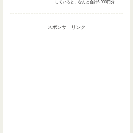
していると、なんと合計6,000円分の
ギフトカードがもらえます。1円単位
で使えてネットショップでも利用可能
な最強優待の取得条件や使い道の魅力
を、ブログで分かりやすく徹底解説し
ます！
スポンサーリンク