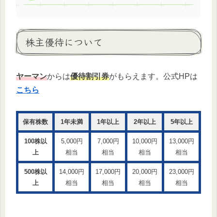
株主優待について
ヤーマン
からは
優待割引券
がもらえます。公式HPは
こちら
保有株数
1年未満
1年以上
2年以上
5年以上
100株以
5,000円
7,000円
10,000円
13,000円
上
相当
相当
相当
相当
500株以
14,000円
17,000円
20,000円
23,000円
上
相当
相当
相当
相当