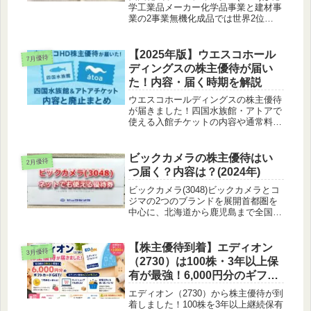
学工業品メーカー化学品事業と建材事
業の2事業無機化成品では世界2位
2014年グローバルニッチトップ企業
100選に選定無機化製品…難しい…株
主優待について四国化成HDからは自
【2025年版】ウエスコホール
7月優待
社商品や特産品がもらえます。...
ディングスの株主優待が届い
た！内容・届く時期を解説
ウエスコホールディングスの株主優待
が届きました！四国水族館・アトアで
使える入館チケットの内容や通常料
金、優待廃止の理由をわかりやすく紹
介します
ビックカメラの株主優待はい
2月優待
つ届く？内容は？(2024年)
ビックカメラ(3048)ビックカメラとコ
ジマの2つのブランドを展開首都圏を
中心に、北海道から鹿児島まで全国に
店舗を持つ新業態のビックカメラセレ
クトや店舗のデジタル化を推進ビック
カメラの業界内の立ち位置は2位！株
【株主優待到着】エディオン
3月優待
主優待についてビックカメラから...
（2730）は100株・3年以上保
有が最強！6,000円分のギフト
カードが届きました✨
エディオン（2730）から株主優待が到
着しました！100株を3年以上継続保有