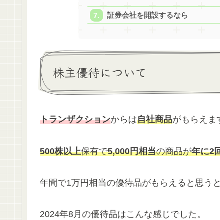
証券会社を開設するなら
株主優待について
トランザクション
からは
自社商品
がもらえま
500株以上
保有で
5,000円相当
の商品が
年に2
年間で1万円相当の優待品がもらえると思う
2024年8月の優待品はこんな感じでした。