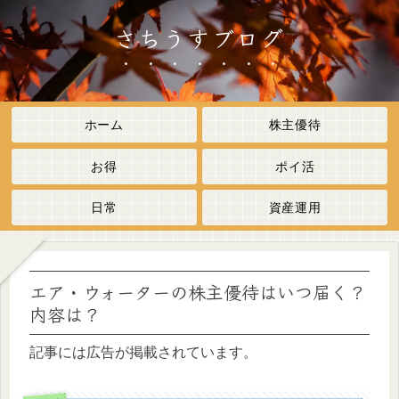
さちうすブログ
ホーム
株主優待
お得
ポイ活
日常
資産運用
エア・ウォーターの株主優待はいつ届く？
内容は？
記事には広告が掲載されています。