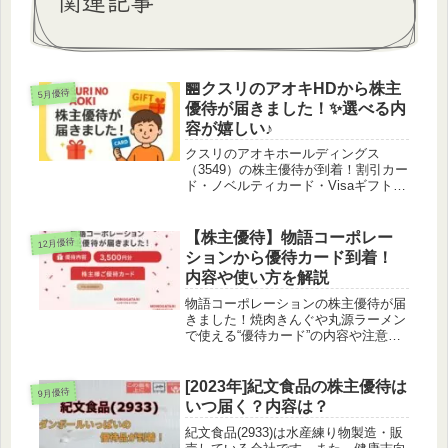
関連記事
🏪クスリのアオキHDから株主
5月優待
優待が届きました！✨選べる内
容が嬉しい♪
クスリのアオキホールディングス
（3549）の株主優待が到着！割引カー
ド・ノベルティカード・Visaギフトカ
ード・地方名産品など、選べる優待内
容を詳しく紹介。利回りや使い方、申
し込み方法も分かりやすく解説しま
【株主優待】物語コーポレー
12月優待
す。
ションから優待カード到着！
内容や使い方を解説
物語コーポレーションの株主優待が届
きました！焼肉きんぐや丸源ラーメン
で使える“優待カード”の内容や注意点
を詳しく紹介します。
[2023年]紀文食品の株主優待は
9月優待
いつ届く？内容は？
紀文食品(2933)は水産練り物製造・販