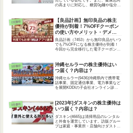
売している会社です。また、健康志向
の高まりに対応し、糖質0g麺や塩分カ
ットの商品など、健康に配慮した商品
も開発しています。紀文といったらお
でん！株主優待の内容紀文食品の株主
【良品計画】無印良品の株主
2月優待
優待は自社商品の詰め合わせが...
優待が到着！7%OFFクーポン
の使い方やメリット・デメリ
ットを徹底解説🛍️
良品計画（7453）から無印良品がいつ
でも7%OFFになる株主優待が到着！
今回から完全移行した電子クーポン
（MUJIアプリ）の使い方や登録方
法、メリット・デメリットを徹底解
説。気になる無印良品週間との併用に
沖縄セルラーの株主優待はい
3月優待
ついても本音でレビューします。
つ届く？内容は？
沖縄セルラー(9436)沖縄県内で携帯電
話事業、固定通信事業、電力事業など
を展開KDDIの子会社オンライン診療
提携、マンゴー栽培、家庭用IoT水耕
栽培キット開発・販売等を実施通信事
業以外にも面白いことをやってます
[2023年]ダスキンの株主優待は
3月優待
ね！株主優待について沖縄セル...
いつ届く？内容は？
ダスキン(4665)は清掃用品のレンタル
と外食を運営しています。訪販グルー
プは家庭・事業所・店舗向けダストコ
ントロール商品の賃貸とクリーニン