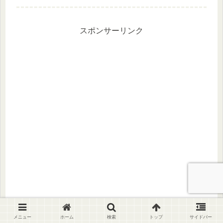
グ・代行・管理サービス。フードグル
ープは「ミスタードーナツ」を運営し
ています。モップのレンタルで利用...
スポンサーリンク
メニュー
ホーム
検索
トップ
サイドバー