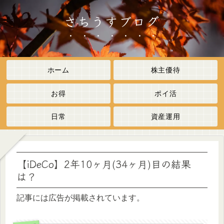
さちうすブログ
ホーム
株主優待
お得
ポイ活
日常
資産運用
【iDeCo】2年10ヶ月(34ヶ月)目の結果
は？
記事には広告が掲載されています。