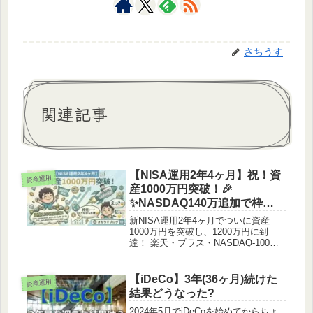
さちうす
関連記事
【NISA運用2年4ヶ月】祝！資
資産運用
産1000万円突破！🎉
✨NASDAQ140万追加で枠
完……してなかった件😂
新NISA運用2年4ヶ月でついに資産
1000万円を突破し、1200万円に到
達！ 楽天・プラス・NASDAQ-100に
140万円をぶち込んだ最新実績や、含
み益290万円超えのポートフォリオを
公開します。成長枠を使い切ったと勘
【iDeCo】3年(36ヶ月)続けた
資産運用
違いしていた意外な理由とは？
結果どうなった?
2024年5月でiDeCoを始めてからちょ