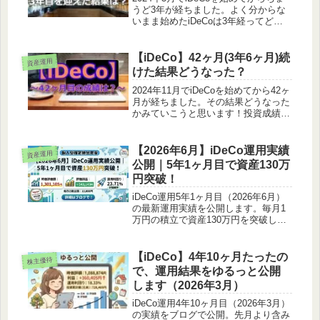
うど3年が経ちました。よく分からな
いまま始めたiDeCoは3年経ってどう
なったのでしょうか？結果2024年6月
1日時点での運用結果です。評価額合
計は520,696円といった結果になりま
【iDeCo】42ヶ月(3年6ヶ月)続
資産運用
した。個別に見...
けた結果どうなった？
2024年11月でiDeCoを始めてから42ヶ
月が経ちました。その結果どうなった
かみていこうと思います！投資成績投
資累計額は12月の一括投資に設定して
いるので377,760円のままです。評価
損益額が552,011円なので174,251円増
【2026年6月】iDeCo運用実績
資産運用
え...
公開｜5年1ヶ月目で資産130万
円突破！
iDeCo運用5年1ヶ月目（2026年6月）
の最新運用実績を公開します。毎月1
万円の積立で資産130万円を突破しま
した！楽天・全世界株式インデック
ス・ファンド100％で運用する私のポ
ートフォリオと評価損益、これまでの
【iDeCo】4年10ヶ月たったの
株主優待
投資の歩みを詳しく解説します。長期
で、運用結果をゆるっと公開
積立投資に興味がある方はぜひご覧く
します（2026年3月）
ださい。
iDeCo運用4年10ヶ月目（2026年3月）
の実績をブログで公開。先月より含み