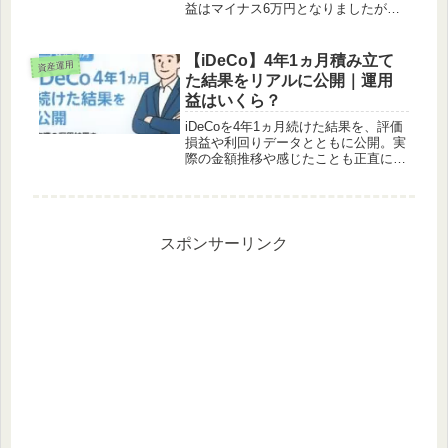
益はマイナス6万円となりましたが、
利益は＋36万円をしっかり継続！相場
が下がった時のリアルな心境や、楽
天・全世界株式1本でコツコツ積み立
【iDeCo】4年1ヵ月積み立て
資産運用
てるメリットをゆるっと解説します。
た結果をリアルに公開｜運用
益はいくら？
iDeCoを4年1ヵ月続けた結果を、評価
損益や利回りデータとともに公開。実
際の金額推移や感じたことも正直にま
とめました。
スポンサーリンク