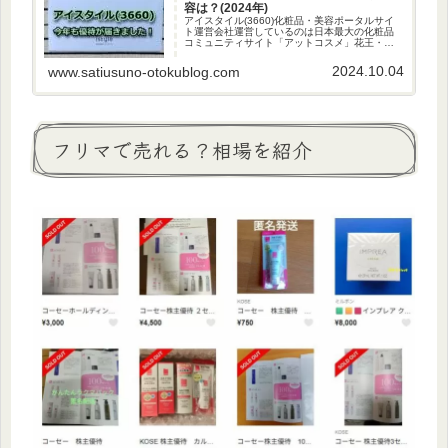
容は？(2024年)
アイスタイル(3660)化粧品・美容ポータルサイ
ト運営会社運営しているのは日本最大の化粧品
コミュニティサイト「アットコスメ」花王・コ
ーセー・キリンビール・マツキヨココカラ&カン
パニー等と「RNA共創コンソーシアム」を設立
2024.10.04
www.satiusuno-otokublog.com
｢RNA共創コンソー...
フリマで売れる？相場を紹介