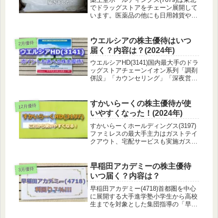
でドラッグストアをチェーン展開して
います。医薬品の他にも日用雑貨や食
品、衣料等を取り扱っています。プラ
イベートブランドも持っています。近
くに店舗がなくて見たことがないで
ウエルシアの株主優待はいつ
2月優待
す…株主優待の内容薬王堂HDの株...
届く？内容は？(2024年)
ウエルシアHD(3141)国内最大手のドラ
ッグストアチェーンイオン系列「調剤
併設」「カウンセリング」「深夜営
業」「介護」を核としたビジネスモデ
ル20日の1.5倍はWAON POINTだけに
なっちゃったよね株主優待についてウ
すかいらーくの株主優待が使
12月優待
エルシアからは優待...
いやすくなった！(2024年)
すかいらーくホールディングス(3197)
ファミレスの最大手主力はガストテイ
クアウト、宅配サービスも実施ガスト
やバーミヤンぐらいしか行かないから
他のところも行ってみたいな～株主優
待についてすかいらーくからは優待券
早稲田アカデミーの株主優待
3月優待
がもらえます。公式HPはこちら...
いつ届く？内容は？
早稲田アカデミー(4718)首都圏を中心
に展開する大手進学塾小学生から高校
生までを対象とした集団指導の「早稲
田アカデミー」個別指導、海外生・帰