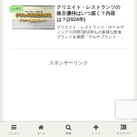
国生向けサービス、最難関中学受験専
門塾など、幅広い教育サービスを提供
クリエイト・レストランツの
2月優待
有名だと思うけど、それでも業界...
株主優待はいつ届く？内容
は？(2024年)
クリエイト・レストランツ・ホールデ
ィングス(3387)約200もの多様な飲食
ブランドを展開「マルチブランド・マ
ルチロケーション戦略」のもと、積極
的なM&Aを実施ショッピングセンタ
ー・駅ビル・百貨店・大型商業施設等
への出店が主力美術館内にもあ...
スポンサーリンク
メニュー
ホーム
検索
トップ
サイドバー