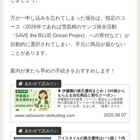
しましょう。
万が一申し込みを忘れてしまった場合は、指定のコ
ース（2026年であれば雪肌精のサンゴ保全活動
「SAVE the BLUE Ocean Project」への寄付など）が
自動的に選択されてしまい、手元に商品が届かない
ことがあります。
案内が来たら早めの手続きをおすすめします！
🍵 伊藤園の株主優待まとめ｜100株から
もらえる自社商品と割引クーポン♪
伊藤園(2593)茶葉（リーフ）製品および緑茶飲
料の国内最大手メーカー主力商品である緑茶飲
料「お〜いお茶」をはじめ、「健康ミネラルむ
ぎ茶」「タリーズ バリスタコーヒー」など、多
岐にわたる飲料の企画・開発・販売を行う傘下
2025.08.07
www.satiusuno-otokublog.com
にコーヒーショップ「タ...
アイスタイルの株主優待はいつ届く？内