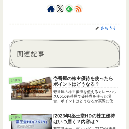
さちうす
関連記事
壱番屋の株主優待を使ったら
2月優待
ポイントはどうなる？
壱番屋の株主優待を使えるカレーハウ
スCoCo壱番屋で優待券を使った場
合、ポイントはどうなるか実際に使っ
てきました！壱番屋の株主優待壱番屋
からは株主優待として優待券がもらえ
ます。この優待券は店内での飲食やテ
[2023年]薬王堂HDの株主優待
2月優待
イクアウト、宅配、店頭販売に利用で
はいつ届く？内容は？
き...
薬王堂ホールディングス(7679)は東北