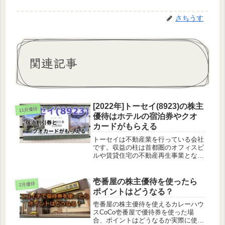
さちうす
関連記事
[2022年]トーセイ(8923)の株主
11月優待
優待はホテルの宿泊券やクオ
カードがもらえる
トーセイは不動産業を行っている会社
です。収益の柱は首都圏のオフィスビ
ルや賃貸住宅の不動産再生事業となっ
ています。株主優待の内容トーセイの
株主優待はグループホテルで使える宿
泊割引券や長期保有するとクオカード
壱番屋の株主優待を使ったら
2月優待
ももらえるようになります。必要株数
ポイントはどうなる？
継...
壱番屋の株主優待を使えるカレーハウ
スCoCo壱番屋で優待券を使った場
合、ポイントはどうなるか実際に使っ