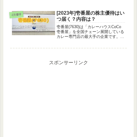
場」でオンライン・対面の保険契約を
募集生命保険、損害保険、少額短期保
険などあらゆる分野の保険を取り扱う
[2023年]壱番屋の株主優待はい
2月優待
保険には疎いからこういったサイト...
つ届く？内容は？
壱番屋(7630)は「カレーハウスCoCo
壱番屋」を全国チェーン展開している
カレー専門店の最大手の企業です。組
み合わせ自在のオーダーメイドカレー
や社員独立制度によるフランチャイズ
展開に特色があります。新業態の育成
のため、あんかけスパゲッティ...
スポンサーリンク