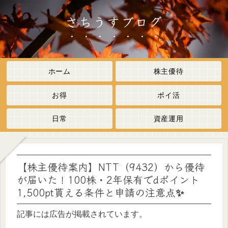
さちうすブログ
ホーム
株主優待
お得
ポイ活
日常
資産運用
【株主優待案内】NTT（9432）から優待
が届いた！100株・2年保有でdポイント
1,500pt貰える条件と申請の注意点✨
記事には広告が掲載されています。