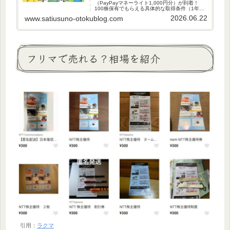
（PayPayマネーライト1,000円分）が到着！
100株保有でもらえる具体的な取得条件（1年継
続保有）や、いつ届くのか進呈スケジュール、
2026.06.22
www.satiusuno-otokublog.com
注意したいオンライン申請の方法をブログで分
かりやすく解説します。
フリマで売れる？相場を紹介
引用：
ラクマ