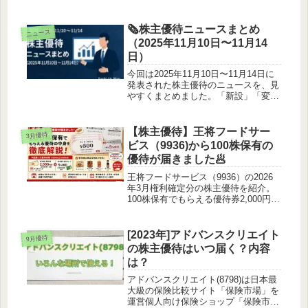
てきました！壱番屋の株主優待壱番屋
からは株主優待として優待券がもらえ
ます。この優待券は店内での飲食やテ
🗞株主優待ニュースまとめ
ニュース
イクアウト、宅配、店頭販売に利用で
（2025年11月10日〜11月14
き...
日）
今回は2025年11月10日〜11月14日に
発表された株主優待のニュースを、見
やすくまとめました。「新設」「変
更・拡充」「廃止」の3カテゴリに分
けているので、気になる項目だけサッ
とチェックできます。投資判断や優待
【株主優待】王将フードサー
3月優待
取得の参考にどうぞ！銘柄多す...
ビス（9936)から100株保有の
優待が届きました🥟
王将フードサービス（9936）の2026
年3月権利確定分の株主優待を紹介。
100株保有でもらえる優待券2,000円分
と5%割引カードの内容、到着時期、
保有株数別の優待内容、商品交換制
度、使い方まで実際に届いた内容をも
[2023年]アドバンスクリエイト
9月優待
とに詳しく解説します。
の株主優待はいつ届く？内容
は？
アドバンスクリエイト(8798)は日本最
大級の保険比較サイト「保険市場」を
運営個人向け保険ショップ「保険市