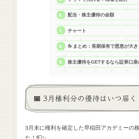
配当・株主優待の金額
チャート
☕️ まとめ：長期保有で恩恵が大
株主優待をGETするなら証券口座
📅 3月権利分の優待はいつ届く
3月末に権利を確定した早稲田アカデミーの
た！📮✨