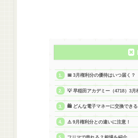
📅 3月権利分の優待はいつ届く？
💡 早稲田アカデミー（4718）3
🛍️ どんな電子マネーに交換で
⚠️ 9月権利分との違いに注意！
フリマで売れる？相場を紹介