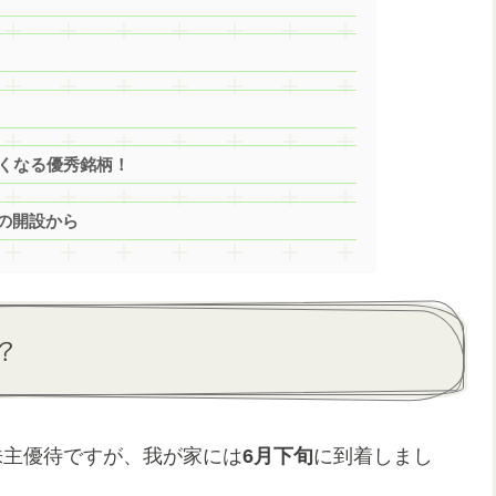
きくなる優秀銘柄！
の開設から
？
株主優待ですが、我が家には
6月下旬
に到着しまし