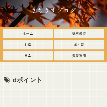
さちうすブログ
ホーム
株主優待
お得
ポイ活
日常
資産運用
dポイント