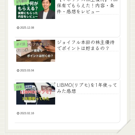
3月優待
保有でもらえた！内容・条
件・感想をレビュー
2025.12.08
ジョイフル本田の株主優待
ポイ活
でポイントは貯まるの？
2023.03.04
LIBMO(リブモ)を1年使って
日常
みた感想
2023.02.16