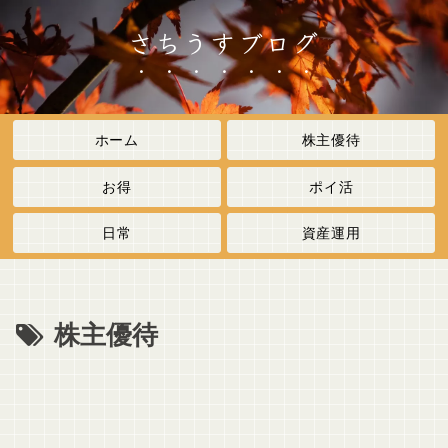
さちうすブログ
ホーム
株主優待
お得
ポイ活
日常
資産運用
株主優待