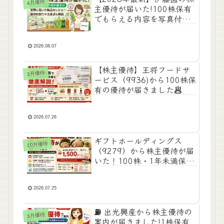
4月優待
主優待が届いた!100株保有
でもらえる内容を写真付き
で徹底レビュー🍵
2026.08.07
【株主優待】王将フードサ
3月優待
ービス（9936)から100株保
有の優待が届きました🥟
2026.07.26
ギフトホールディングス
10月優待
（9279）から株主優待が届
いた！100株・1年未満保有
でもらえる内容を徹底解説
🍜
2026.07.25
⛽ 出光興産から株主優待の
3月優待
案内が届きました!1株保有