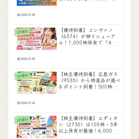
以上保有でQUOカードが
2,000円分にパワーアップ✨
2026.07.06
【優待到着】コンヴァノ
3月優待
（6574）が神リニューア
ル！1,000株保有で「ネイ
ル無料券（6,500円相
当）」とBTCがもらえる大
拡充✨
2026.07.05
【株主優待到着】広島ガス
3月優待
（9535）から特産品が選べ
るポイント到着！500株・3
年未満保有の優待内容✨
2026.07.02
【株主優待到着】エディオ
3月優待
ン（2730）は100株・3年
以上保有が最強！6,000円
分のギフトカードが届きま