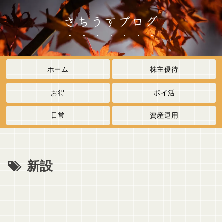
さちうすブログ
ホーム
株主優待
お得
ポイ活
日常
資産運用
新設