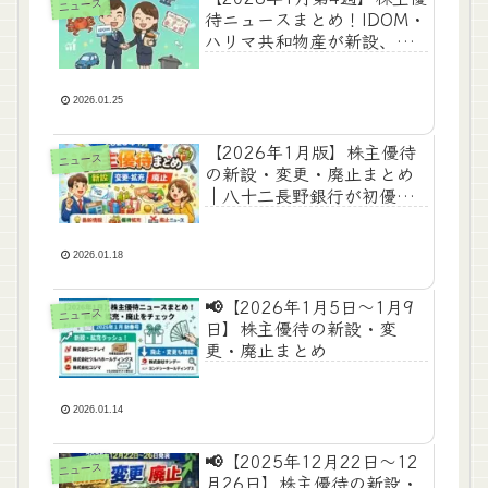
ニュース
待ニュースまとめ！IDOM・
ハリマ共和物産が新設、ム
ロ・フジタは大幅拡充へ📈
✨
2026.01.25
【2026年1月版】株主優待
ニュース
の新設・変更・廃止まとめ
｜八十二長野銀行が初優
待、銚子丸は大幅拡充！
2026.01.18
📢【2026年1月5日〜1月9
ニュース
日】株主優待の新設・変
更・廃止まとめ
2026.01.14
📢【2025年12月22日〜12
ニュース
月26日】株主優待の新設・