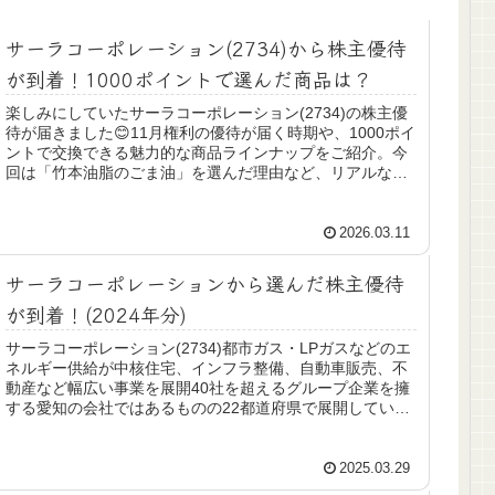
サーラコーポレーション(2734)から株主優待
が到着！1000ポイントで選んだ商品は？
楽しみにしていたサーラコーポレーション(2734)の株主優
待が届きました😊11月権利の優待が届く時期や、1000ポイ
ントで交換できる魅力的な商品ラインナップをご紹介。今
回は「竹本油脂のごま油」を選んだ理由など、リアルな優
待生活をお届けします。
2026.03.11
サーラコーポレーションから選んだ株主優待
が到着！(2024年分)
サーラコーポレーション(2734)都市ガス・LPガスなどのエ
ネルギー供給が中核住宅、インフラ整備、自動車販売、不
動産など幅広い事業を展開40社を超えるグループ企業を擁
する愛知の会社ではあるものの22都道府県で展開している
よ！株主優待について...
2025.03.29