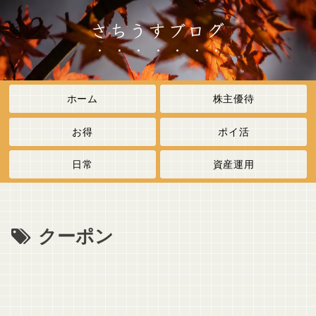
さちうすブログ
ホーム
株主優待
お得
ポイ活
日常
資産運用
クーポン