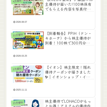
4月優待
主優待が届いた!100株保有
でもらえる内容を写真付き
で徹底レビュー🍵
2026.08.07
【到着報告】PPIH（ドン・
12月優待
キホーテ）から株主優待が
到着！100株で300円分の
majicaポイントをゲット＆
新設の体験型優待も🐧🎁
2026.03.25
【イオン】株主限定！隠れ
2月優待
優待クーポンが届きました
✨｜イオンショップ・イオ
ンスタイルオンラインで使
える
2025.11.11
株主優待でLOHACOがもっ
11月優待
とお得！アスクルの優待内