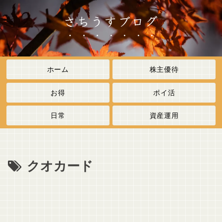
さちうすブログ
ホーム
株主優待
お得
ポイ活
日常
資産運用
クオカード