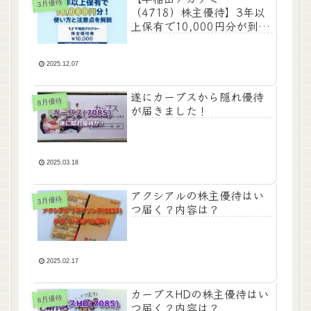
3月優待
（4718）株主優待】3年以
上保有で10,000円分が到
着！使い方・注意点をわか
りやすく解説
2025.12.07
遂にカーブスから隠れ優待
8月優待
が届きました！
2025.03.18
アクシアルの株主優待はい
3月優待
つ届く？内容は？
2025.02.17
カーブスHDの株主優待はい
8月優待
つ届く？内容は？