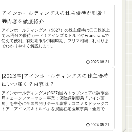
アインホールディングスの株主優待が到着！
🎁内容を徹底紹介
アインホールディングス（9627）の株主優待は〇〇株以上
で○○円分の優待カード！アインズ＆トルペやFrancfrancで
使えて便利。有効期限や到着時期、フリマ相場、利回りま
でわかりやすく解説します。
2025.08.31
[2023年]アインホールディングスの株主優待
はいつ届く？内容は？
アインホールディングス(9627)国内トップシェアの調剤薬
局チェーンファーマシー事業：保険調剤薬局「アイン薬
局」を中心に全国展開リテール事業：コスメ＆ドラッグス
トア「アインズ＆トルペ」を展開在宅医療事業：全店で在
宅医療を提供売店事業：病院内...
2024.05.21