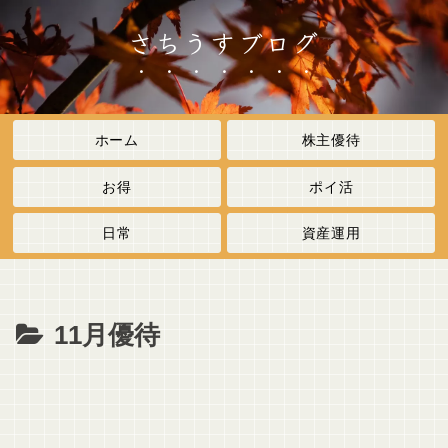
さちうすブログ
ホーム
株主優待
お得
ポイ活
日常
資産運用
11月優待